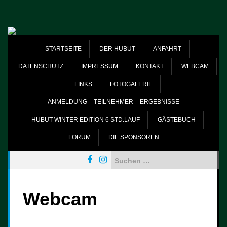
Skip
to
content
STARTSEITE
DER HUBUT
ANFAHRT
DATENSCHUTZ
IMPRESSUM
KONTAKT
WEBCAM
LINKS
FOTOGALERIE
ANMELDUNG – TEILNEHMER – ERGEBNISSE
HUBUT WINTER EDITION 6 STD.LAUF
GÄSTEBUCH
FORUM
DIE SPONSOREN
Suchen
nach:
Webcam