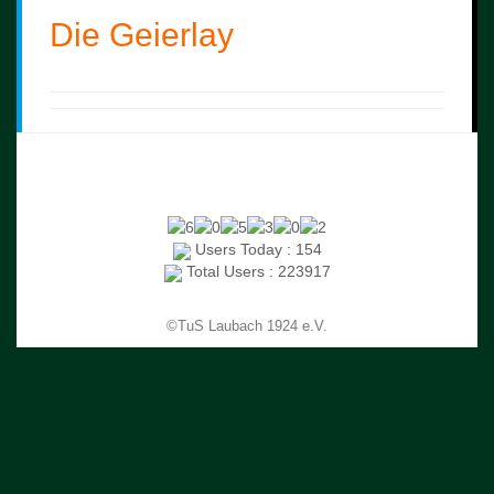
Die Geierlay
Users Today : 154
Total Users : 223917
©TuS Laubach 1924 e.V.