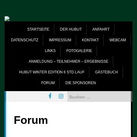
Skip
to
content
STARTSEITE
DER HUBUT
ANFAHRT
DATENSCHUTZ
IMPRESSUM
KONTAKT
WEBCAM
LINKS
FOTOGALERIE
ANMELDUNG – TEILNEHMER – ERGEBNISSE
HUBUT WINTER EDITION 6 STD.LAUF
GÄSTEBUCH
FORUM
DIE SPONSOREN
Suchen
nach:
Forum