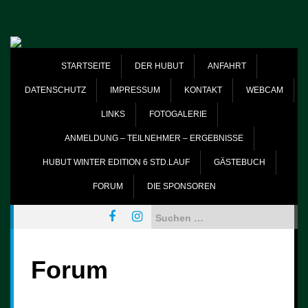
Skip
to
content
STARTSEITE
DER HUBUT
ANFAHRT
DATENSCHUTZ
IMPRESSUM
KONTAKT
WEBCAM
LINKS
FOTOGALERIE
ANMELDUNG – TEILNEHMER – ERGEBNISSE
HUBUT WINTER EDITION 6 STD.LAUF
GÄSTEBUCH
FORUM
DIE SPONSOREN
Suchen
nach:
Forum