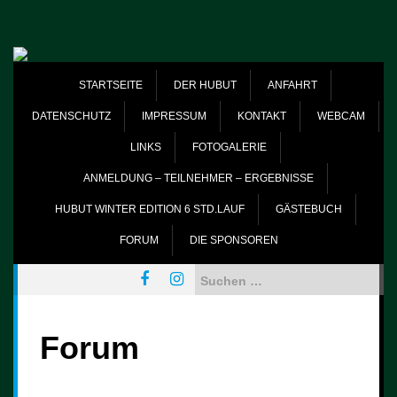
Skip
to
content
STARTSEITE
DER HUBUT
ANFAHRT
DATENSCHUTZ
IMPRESSUM
KONTAKT
WEBCAM
LINKS
FOTOGALERIE
ANMELDUNG – TEILNEHMER – ERGEBNISSE
HUBUT WINTER EDITION 6 STD.LAUF
GÄSTEBUCH
FORUM
DIE SPONSOREN
Suchen
nach:
Forum