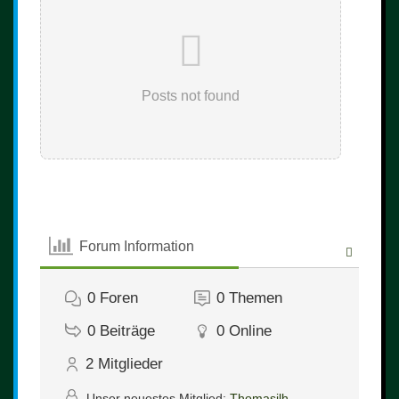
Posts not found
Forum Information
0
Foren
0
Themen
0
Beiträge
0
Online
2
Mitglieder
Unser neuestes Mitglied:
Thomasjlh