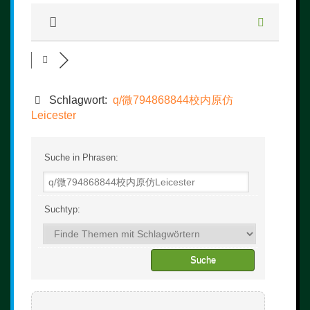
Schlagwort:
q/微794868844校内原仿
Leicester
Suche in Phrasen:
Suchtyp: