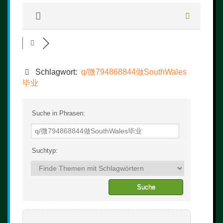
Schlagwort:
q/微794868844做SouthWales
毕业
Suche in Phrasen:
Suchtyp: