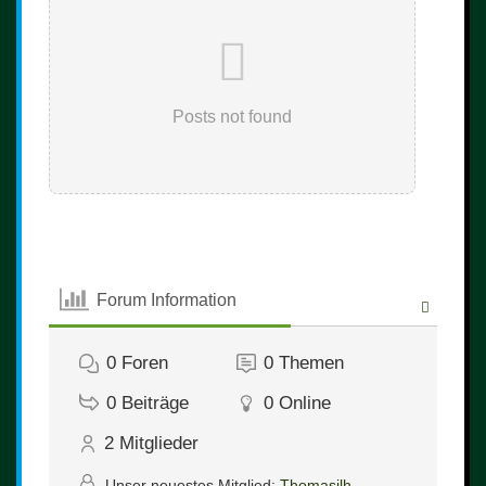
Posts not found
Forum Information
0
Foren
0
Themen
0
Beiträge
0
Online
2
Mitglieder
Unser neuestes Mitglied:
Thomasjlh