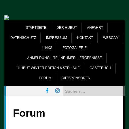
Skip
to
content
STARTSEITE
DER HUBUT
ANFAHRT
DATENSCHUTZ
IMPRESSUM
KONTAKT
WEBCAM
LINKS
FOTOGALERIE
ANMELDUNG – TEILNEHMER – ERGEBNISSE
HUBUT WINTER EDITION 6 STD.LAUF
GÄSTEBUCH
FORUM
DIE SPONSOREN
Suchen
nach:
Forum